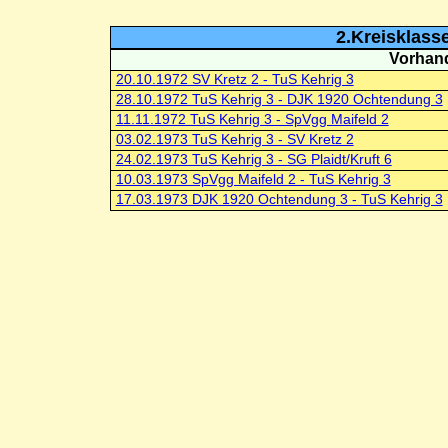
2.Kreisklass
Vorhand
20.10.1972 SV Kretz 2 - TuS Kehrig 3
28.10.1972 TuS Kehrig 3 - DJK 1920 Ochtendung 3
11.11.1972 TuS Kehrig 3 - SpVgg Maifeld 2
03.02.1973 TuS Kehrig 3 - SV Kretz 2
24.02.1973 TuS Kehrig 3 - SG Plaidt/Kruft 6
10.03.1973 SpVgg Maifeld 2 - TuS Kehrig 3
17.03.1973 DJK 1920 Ochtendung 3 - TuS Kehrig 3