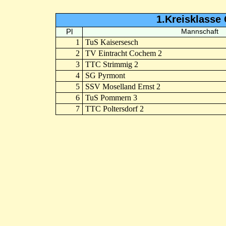
1.Kreisklasse
Pl
Mannschaft
1
TuS Kaisersesch
2
TV Eintracht Cochem 2
3
TTC Strimmig 2
4
SG Pyrmont
5
SSV Moselland Ernst 2
6
TuS Pommern 3
7
TTC Poltersdorf 2