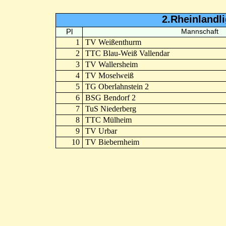
2.Rheinlandl
Pl
Mannschaft
1
TV Weißenthurm
2
TTC Blau-Weiß Vallendar
3
TV Wallersheim
4
TV Moselweiß
5
TG Oberlahnstein 2
6
BSG Bendorf 2
7
TuS Niederberg
8
TTC Mülheim
9
TV Urbar
10
TV Biebernheim