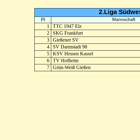
2.Liga Südwe
Pl
Mannschaft
1
TTC 1947 Elz
2
SKG Frankfurt
3
Gießener SV
4
SV Darmstadt 98
5
KSV Hessen Kassel
6
TV Hofheim
7
Grün-Weiß Gießen