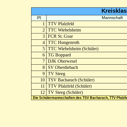
Kreiskla
Pl
Mannschaft
1
TTV Pfalzfeld
2
TTC Wiebelsheim
3
FCR St. Goar
4
TTC Hungenroth
5
TTC Wiebelsheim (Schüler)
6
TG Boppard
7
DJK Oberwesel
8
SV Oberdiebach
9
TV Steeg
10
TSV Bacharach (Schüler)
11
TTV Pfalzfeld (Schüler)
12
TV Steeg (Schüler)
Die Schülermannschaften des TSV Bacharach, TTV Pfalzfel