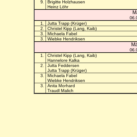
9.
Brigitte Holzhausen
Heinz Löhr
M
06.
1.
Jutta Trapp (Krüger)
2.
Christel Kipp (Lang, Kaib)
3.
Michaela Fabel
3.
Wiebke Hendriksen
Mä
06.
1.
Christel Kipp (Lang, Kaib)
Hannelore Kalka
2.
Jutta Feddersen
Jutta Trapp (Krüger)
3.
Michaela Fabel
Wiebke Hendriksen
3.
Anita Morhard
Traudl Malich