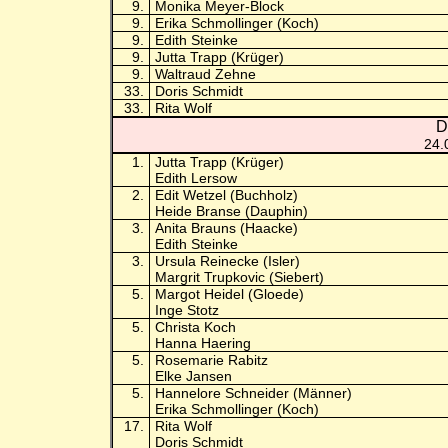
9.
Monika Meyer-Block
9.
Erika Schmollinger (Koch)
9.
Edith Steinke
9.
Jutta Trapp (Krüger)
9.
Waltraud Zehne
33.
Doris Schmidt
33.
Rita Wolf
D
24.
1.
Jutta Trapp (Krüger)
Edith Lersow
2.
Edit Wetzel (Buchholz)
Heide Branse (Dauphin)
3.
Anita Brauns (Haacke)
Edith Steinke
3.
Ursula Reinecke (Isler)
Margrit Trupkovic (Siebert)
5.
Margot Heidel (Gloede)
Inge Stotz
5.
Christa Koch
Hanna Haering
5.
Rosemarie Rabitz
Elke Jansen
5.
Hannelore Schneider (Männer)
Erika Schmollinger (Koch)
17.
Rita Wolf
Doris Schmidt