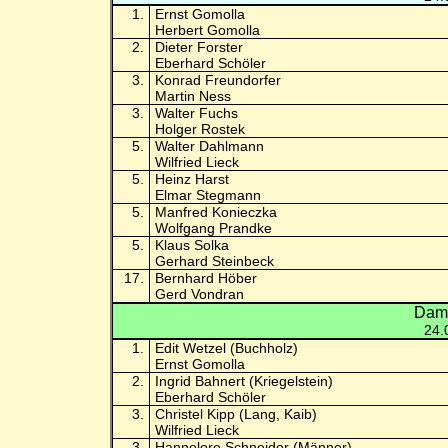
1.
Ernst Gomolla
Herbert Gomolla
2.
Dieter Forster
Eberhard Schöler
3.
Konrad Freundorfer
Martin Ness
3.
Walter Fuchs
Holger Rostek
5.
Walter Dahlmann
Wilfried Lieck
5.
Heinz Harst
Elmar Stegmann
5.
Manfred Konieczka
Wolfgang Prandke
5.
Klaus Solka
Gerhard Steinbeck
17.
Bernhard Höber
Gerd Vondran
Dame
24.
1.
Edit Wetzel (Buchholz)
Ernst Gomolla
2.
Ingrid Bahnert (Kriegelstein)
Eberhard Schöler
3.
Christel Kipp (Lang, Kaib)
Wilfried Lieck
3.
Hannelore Schneider (Männer)