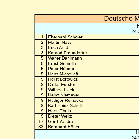
Deutsche M
24.
1.
Eberhard Schöler
2.
Martin Ness
3.
Erich Arndt
3.
Konrad Freundorfer
5.
Walter Dahlmann
5.
Ernst Gomolla
5.
Peter Hübner
5.
Hans Micheiloff
9.
Horst Borowicz
9.
Dieter Forster
9.
Wilfried Lieck
9.
Heinz Niemeyer
9.
Rüdiger Reinecke
9.
Karl-Heinz Scholl
9.
Horst Thein
9.
Dieter Weitz
17.
Gerd Vondran
33.
Bernhard Höber
H
24.