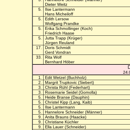
Dieter Weitz
5.
Ilse Lantermann
Hans Micheiloff
5.
Edith Lersow
Wolfgang Prandke
5.
Erika Schmollinger (Koch)
Friedrich Haase
5.
Jutta Trapp (Krüger)
Jürgen Reuland
17.
Doris Schmidt
Gerd Vondran
33.
Rita Wolf
Bernhard Höber
D
24.
1.
Edit Wetzel (Buchholz)
2.
Margrit Trupkovic (Siebert)
3.
Christa Rühl (Federhart)
3.
Rosemarie Seidel (Gomolla)
5.
Heide Branse (Dauphin)
5.
Christel Kipp (Lang, Kaib)
5.
Ilse Lantermann
5.
Hannelore Schneider (Männer)
9.
Anita Brauns (Haacke)
9.
Christiane Küchler
9.
Ella Lauer (Schneider)