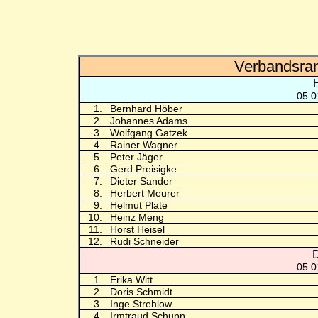
Verbandsran
05.0
1.
Bernhard Höber
2.
Johannes Adams
3.
Wolfgang Gatzek
4.
Rainer Wagner
5.
Peter Jäger
6.
Gerd Preisigke
7.
Dieter Sander
8.
Herbert Meurer
9.
Helmut Plate
10.
Heinz Meng
11.
Horst Heisel
12.
Rudi Schneider
D
05.0
1.
Erika Witt
2.
Doris Schmidt
3.
Inge Strehlow
4.
Irmtraud Schupp