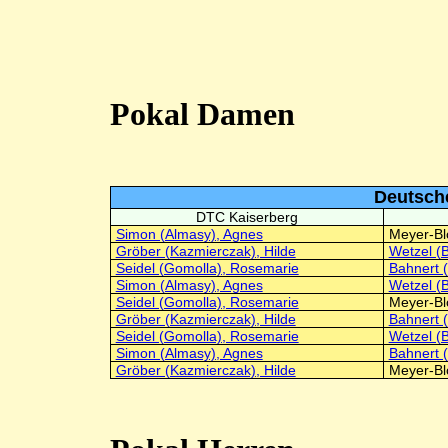
Pokal Damen
Deutsche
DTC Kaiserberg
Simon (Almasy), Agnes
Meyer-Bl
Gröber (Kazmierczak), Hilde
Wetzel (B
Seidel (Gomolla), Rosemarie
Bahnert (
Simon (Almasy), Agnes
Wetzel (B
Seidel (Gomolla), Rosemarie
Meyer-Bl
Gröber (Kazmierczak), Hilde
Bahnert (
Seidel (Gomolla), Rosemarie
Wetzel (B
Simon (Almasy), Agnes
Bahnert (
Gröber (Kazmierczak), Hilde
Meyer-Bl