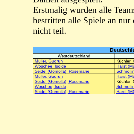
Erstmalig wurden alle Team
bestritten alle Spiele an n
nicht teil.
Deutschl
Westdeutschland
Müller, Gudrun
Küchler, 
Woschee, Isolde
Harst (Mü
Seidel (Gomolla), Rosemarie
Schmollin
Müller, Gudrun
Harst (Mü
Seidel (Gomolla), Rosemarie
Küchler, 
Woschee, Isolde
Schmollin
Seidel (Gomolla), Rosemarie
Harst (Mü