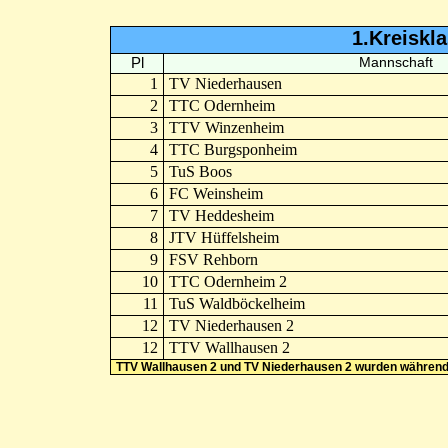
1.Kreiskl
Pl
Mannschaft
1
TV Niederhausen
2
TTC Odernheim
3
TTV Winzenheim
4
TTC Burgsponheim
5
TuS Boos
6
FC Weinsheim
7
TV Heddesheim
8
JTV Hüffelsheim
9
FSV Rehborn
10
TTC Odernheim 2
11
TuS Waldböckelheim
12
TV Niederhausen 2
12
TTV Wallhausen 2
TTV Wallhausen 2 und TV Niederhausen 2 wurden während