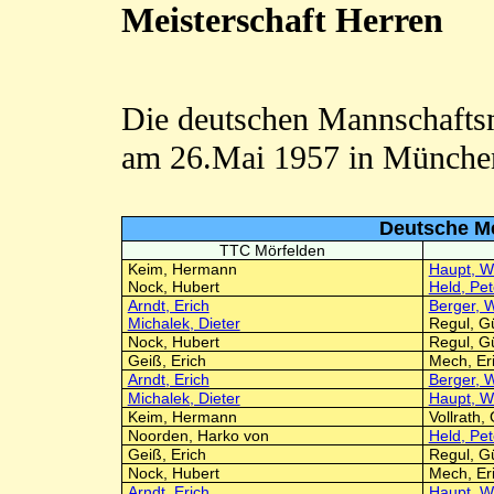
Meisterschaft Herren
Die deutschen Mannschaftsm
am 26.Mai 1957 in München
Deutsche Me
TTC Mörfelden
Keim, Hermann
Haupt, W
Nock, Hubert
Held, Pet
Arndt, Erich
Berger, W
Michalek, Dieter
Regul, G
Nock, Hubert
Regul, G
Geiß, Erich
Mech, Er
Arndt, Erich
Berger, W
Michalek, Dieter
Haupt, W
Keim, Hermann
Vollrath,
Noorden, Harko von
Held, Pet
Geiß, Erich
Regul, G
Nock, Hubert
Mech, Er
Arndt, Erich
Haupt, W