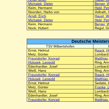
Michalek, Dieter
Berger, W
Keim, Hermann
Held, Pet
Noorden, Harko von
Vollrath,
Arndt, Erich
Haupt, W
Michalek, Dieter
Held, Pet
Keim, Hermann
Berger, W
Nock, Hubert
Regul, G
Deutsche Meisters
TSV Milbertshofen
Ernst, Helmut
Raack, H
Metz, Günter
Lombard,
Freundorfer, Konrad
Matthias
Holusek, Leopold
Ring, Ar
Edenhardter, Josef
Lombard,
Weiß, Hans
Ring, Ar
Freundorfer, Konrad
Raack, H
Holusek, Leopold
Matthias
Ernst, Helmut
Sedatis, 
Metz, Günter
Franke, 
Weiß, Hans
Lombard,
Edenhardter, Josef
Ring, Ar
Freundorfer, Konrad
Matthias