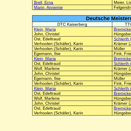
Brell, Erna
Meier, Li
Mann, Annemie
Felgendr
Deutsche Meisters
DTC Kaiserberg
TT
Klein, Maria
Bremicker
John, Christel
Hüngsber
Ost, Edeltraud
Schlerth
Verhoolen (Schäfer), Karin
Krämer (Z
Verhoolen (Schäfer), Karin
Müller
Egemann, Ilse
Fink, Fri
Klein, Maria
Bremicker
Ost, Edeltraud
Schlerth
Wolf, Marlene
Krämer (Z
John, Christel
Hüngsber
Egemann, Ilse
Müller
Verhoolen (Schäfer), Karin
Fink, Fri
Klein, Maria
Schlerth
Ost, Edeltraud
Bremicker
Wolf, Marlene
Hüngsber
John, Christel
Krämer (Z
Ost, Edeltraud
Bremicker
Verhoolen (Schäfer), Karin
Hüngsber