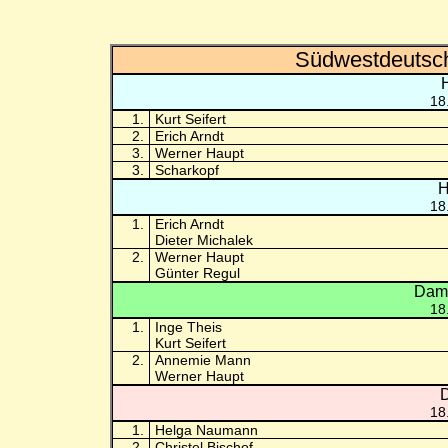
Südwestdeutsch
18
1.
Kurt Seifert
2.
Erich Arndt
3.
Werner Haupt
3.
Scharkopf
H
18
1.
Erich Arndt
Dieter Michalek
2.
Werner Haupt
Günter Regul
Dame
18
1.
Inge Theis
Kurt Seifert
2.
Annemie Mann
Werner Haupt
D
18
1.
Helga Naumann
2.
Christel Bischof