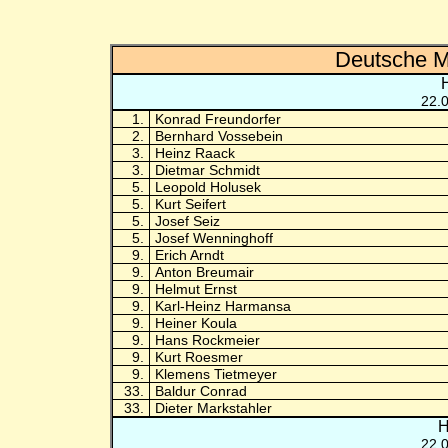
Deutsche M
22.
1.
Konrad Freundorfer
2.
Bernhard Vossebein
3.
Heinz Raack
3.
Dietmar Schmidt
5.
Leopold Holusek
5.
Kurt Seifert
5.
Josef Seiz
5.
Josef Wenninghoff
9.
Erich Arndt
9.
Anton Breumair
9.
Helmut Ernst
9.
Karl-Heinz Harmansa
9.
Heiner Koula
9.
Hans Rockmeier
9.
Kurt Roesmer
9.
Klemens Tietmeyer
33.
Baldur Conrad
33.
Dieter Markstahler
H
22.