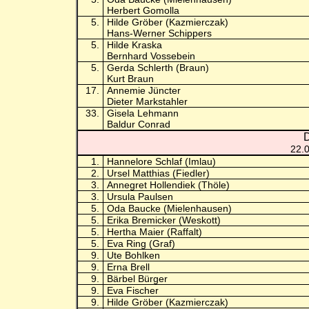
Herbert Gomolla
5.
Hilde Gröber (Kazmierczak)
Hans-Werner Schippers
5.
Hilde Kraska
Bernhard Vossebein
5.
Gerda Schlerth (Braun)
Kurt Braun
17.
Annemie Jüncter
Dieter Markstahler
33.
Gisela Lehmann
Baldur Conrad
D
22.
1.
Hannelore Schlaf (Imlau)
2.
Ursel Matthias (Fiedler)
3.
Annegret Hollendiek (Thöle)
3.
Ursula Paulsen
5.
Oda Baucke (Mielenhausen)
5.
Erika Bremicker (Weskott)
5.
Hertha Maier (Raffalt)
5.
Eva Ring (Graf)
9.
Ute Bohlken
9.
Erna Brell
9.
Bärbel Bürger
9.
Eva Fischer
9.
Hilde Gröber (Kazmierczak)