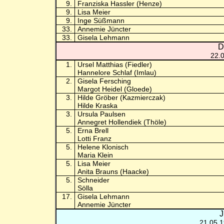
9.
Franziska Hassler (Henze)
9.
Lisa Meier
9.
Inge Süßmann
33.
Annemie Jüncter
33.
Gisela Lehmann
D
22.
1.
Ursel Matthias (Fiedler)
Hannelore Schlaf (Imlau)
2.
Gisela Fersching
Margot Heidel (Gloede)
3.
Hilde Gröber (Kazmierczak)
Hilde Kraska
3.
Ursula Paulsen
Annegret Hollendiek (Thöle)
5.
Erna Brell
Lotti Franz
5.
Helene Klonisch
Maria Klein
5.
Lisa Meier
Anita Brauns (Haacke)
5.
Schneider
Sölla
17.
Gisela Lehmann
Annemie Jüncter
J
21.05.