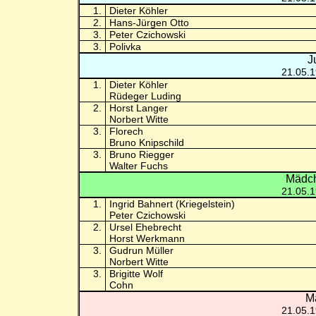
1.
Dieter Köhler
2.
Hans-Jürgen Otto
3.
Peter Czichowski
3.
Polivka
J
21.05.
1.
Dieter Köhler
Rüdeger Luding
2.
Horst Langer
Norbert Witte
3.
Florech
Bruno Knipschild
3.
Bruno Riegger
Walter Fuchs
Mädch
21.05.
1.
Ingrid Bahnert (Kriegelstein)
Peter Czichowski
2.
Ursel Ehebrecht
Horst Werkmann
3.
Gudrun Müller
Norbert Witte
3.
Brigitte Wolf
Cohn
M
21.05.