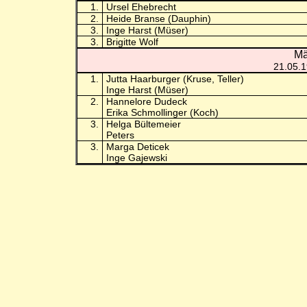
1.
Ursel Ehebrecht
2.
Heide Branse (Dauphin)
3.
Inge Harst (Müser)
3.
Brigitte Wolf
Mä
21.05.
1.
Jutta Haarburger (Kruse, Teller)
Inge Harst (Müser)
2.
Hannelore Dudeck
Erika Schmollinger (Koch)
3.
Helga Bültemeier
Peters
3.
Marga Deticek
Inge Gajewski