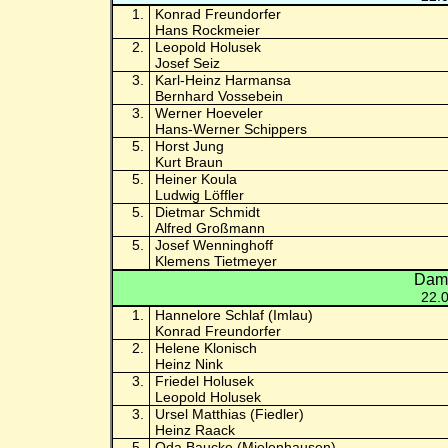
1.
Konrad Freundorfer
Hans Rockmeier
2.
Leopold Holusek
Josef Seiz
3.
Karl-Heinz Harmansa
Bernhard Vossebein
3.
Werner Hoeveler
Hans-Werner Schippers
5.
Horst Jung
Kurt Braun
5.
Heiner Koula
Ludwig Löffler
5.
Dietmar Schmidt
Alfred Großmann
5.
Josef Wenninghoff
Klemens Tietmeyer
Dame
22.
1.
Hannelore Schlaf (Imlau)
Konrad Freundorfer
2.
Helene Klonisch
Heinz Nink
3.
Friedel Holusek
Leopold Holusek
3.
Ursel Matthias (Fiedler)
Heinz Raack
5.
Oda Baucke (Mielenhausen)